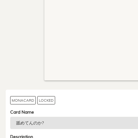
MONACARD
LOCKED
Card Name
Description