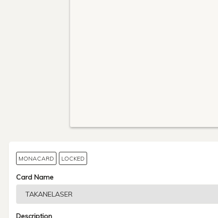
MONACARD
LOCKED
Card Name
Description