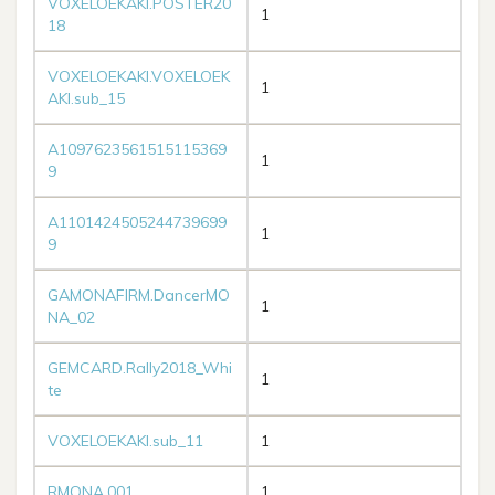
VOXELOEKAKI.POSTER20
1
18
VOXELOEKAKI.VOXELOEK
1
AKI.sub_15
A1097623561515115369
1
9
A1101424505244739699
1
9
GAMONAFIRM.DancerMO
1
NA_02
GEMCARD.Rally2018_Whi
1
te
VOXELOEKAKI.sub_11
1
RMONA.001
1