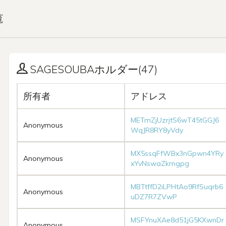
覧
SAGESOUBAホルダー(47)
所有者
アドレス
METmZjUzrjtS6wT45tGGJ6
Anonymous
WqJR8RY8yVdy
MX5ssqFfWBx3nGpwn4YRy
Anonymous
xYvNswaZkmgpg
MBTtffD2iLPHtAo9RfSuqrb6
Anonymous
uDZ7R7ZVwP
MSFYnuXAe8d51jG5KXwnDr
Anonymous