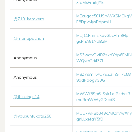
xfdMxFmihJYk
MEcuqdc5CUSryWXSMCkqV
@7101kerokero
F8DpvMysPdpmH
MLJ11FmnsikavGbcHm9Hpf
@monapachan
gcPhA81NdBzM
MS3wctvDvfR2zkdYdp6EMiN
Anonymous
WQvm2ri437L
M8Z7ibYTtPQ7uZ3fnST7c58
Anonymous
9qdPoogvG3G
MWWf8Sp6LSxk1xLPsdszB
@thinking_14
muBmWWyGfXcdS
MUU7wFBb349k7vKaf7wXny
@youbunfukatu250
gnLLxefaY5fD