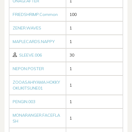
UNAGI.AFTER
1
FRIEDSHRIMP.Common
100
ZENER.WAVES
1
MAPLECARDS.NAPPY
1
SLEEVE.006
30
NEPON.POSTER
1
ZOOASAHIYAMA.HOKKY
1
OKUKITSUNE01
PENGIN.003
1
MONARANGER.FACEFLA
1
SH