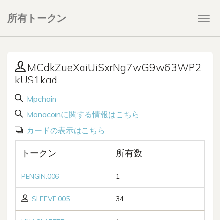
所有トークン
Togg
navi
MCdkZueXaiUiSxrNg7wG9w63WP2
kUS1kad
Mpchain
Monacoinに関する情報はこちら
カードの表示はこちら
トークン
所有数
PENGIN.006
1
SLEEVE.005
34