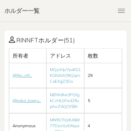
ホルダー一覧
Togg
navi
RINNFTホルダー(51)
所有者
アドレス
枚数
MQycHjcYyuKG1
@Rin_nft_
KGNAWJ9tQqm
29
CxEAJjZ3Do
MBWdhe3PGfg
@kaka_kaeru_
kCcHLGFed29u
5
phoZWjZX5Bt
MN9V3VjdU6iM
Anonymous
77DzoGcKXkpe
4