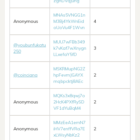
zgRDVqjung
MNAs5VNGG1n
Anonymous
M3Bj4YkWnEid
4
oUoVu4F1Wvn
MUU7wFBb349
@youbunfukatu
k7vKaf7wXnygn
3
250
LLxefaY5fD
MSKRMupNG2Z
@coinciana
hpFevmJGAYX
2
mqbpcktj8AEc
MQKs3x8qwj7o
Anonymous
2HcK4PXfRySD
2
VF1dYuBqM4
MMzEeA1emN7
Anonymous
iHV7enffVRa7E
2
xLWsyNbKz2