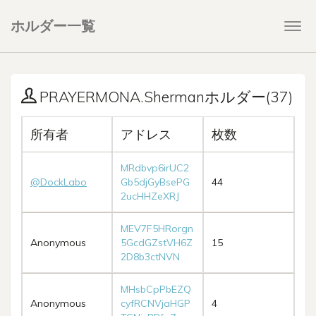
ホルダー一覧
Togg
navi
PRAYERMONA.Shermanホルダー(37)
所有者
アドレス
枚数
MRdbvp6irUC2
@DockLabo
Gb5djGyBsePG
44
2ucHHZeXRJ
MEV7F5HRorgn
Anonymous
5GcdGZstVH6Z
15
2D8b3ctNVN
MHsbCpPbEZQ
Anonymous
cyfRCNVjaHGP
4