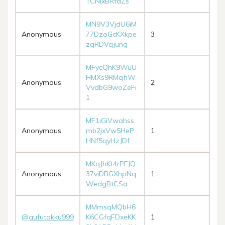
TCNixBRfaZs
MN9V3VjdU6iM
Anonymous
77DzoGcKXkpe
3
zgRDVqjung
MFycQhK9WuU
HMXs9RMqhW
Anonymous
2
VvdbG9woZeFi
1
MF1iGiVwahss
Anonymous
mb2jxVw5HeP
1
HNf5qyHzJDf
MKqJhKt4rPFJQ
Anonymous
37viDBGXhpNq
1
WedgBtCSa
MMmsqMQbH6
@gufutokku999
K6CGfqFDxeKK
1