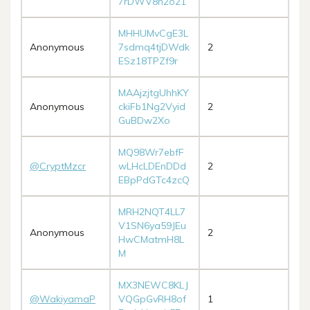
7rDWV8n2o21
MHHUMvCgE3L
Anonymous
7sdmq4tjDWdk
2
ESz18TPZf9r
MAAjzjtgUhhKY
Anonymous
ckiFb1Ng2Vyid
2
GuBDw2Xo
MQ98Wr7ebfF
@CryptMzcr
wLHcLDEnDDd
2
EBpPdGTc4zcQ
MRH2NQT4LL7
V1SN6ya59JEu
Anonymous
2
HwCMatmH8L
M
MX3NEWC8KLJ
@WakiyamaP
VQGpGvRH8of
1