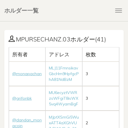
ホルダー一覧
Togg
navi
MPURSECHANZ.03ホルダー(41)
所有者
アドレス
枚数
MLJ11Fmnsikav
@monapachan
GbcHm9HpfgcP
3
hA81NdBzM
MU6ecyztVWR
@grifonbk
zsWFgiT8isWX
3
5vq4WyamBgF
MJptXSmGi5Wu
@dandan_mon
xATT4aXGhVU
2
acoin