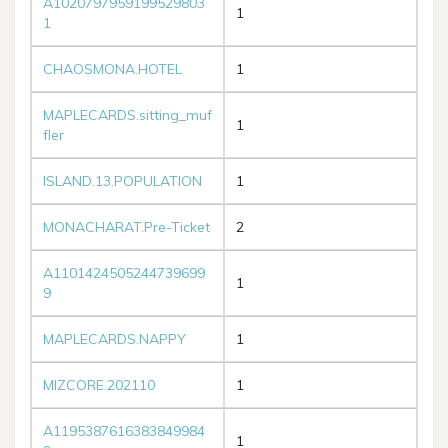
A1020797959199529803
1
1
CHAOSMONA.HOTEL
1
MAPLECARDS.sitting_muf
1
fler
ISLAND.13.POPULATION
1
MONACHARAT.Pre-Ticket
2
A1101424505244739699
1
9
MAPLECARDS.NAPPY
1
MIZCORE.202110
1
A1195387616383849984
1