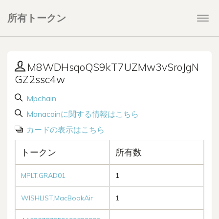
所有トークン
Togg
navi
M8WDHsqoQS9kT7UZMw3vSroJgN
GZ2ssc4w
Mpchain
Monacoinに関する情報はこちら
カードの表示はこちら
トークン
所有数
MPLT.GRAD01
1
WISHLIST.MacBookAir
1