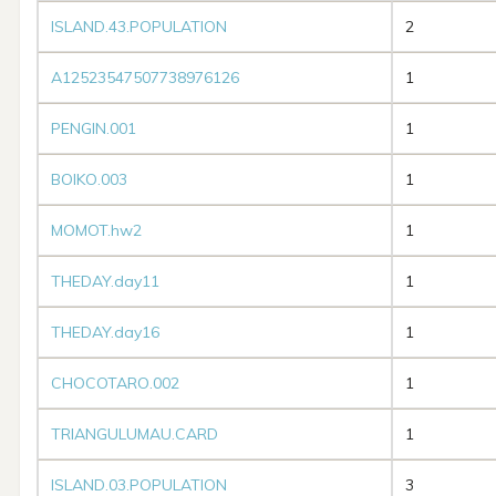
ISLAND.43.POPULATION
2
A12523547507738976126
1
PENGIN.001
1
BOIKO.003
1
MOMOT.hw2
1
THEDAY.day11
1
THEDAY.day16
1
CHOCOTARO.002
1
TRIANGULUMAU.CARD
1
ISLAND.03.POPULATION
3