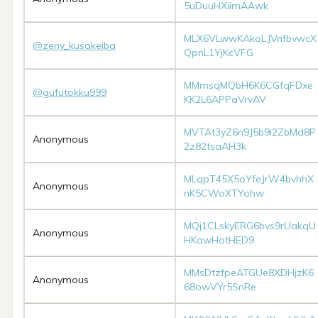
5uDuuHXiimAAwk
MLX6VLwwKAkoLJVnfbvwcX
@zeny_kusakeiba
QpnL1YjKcVFG
MMmsqMQbH6K6CGfqFDxe
@gufutokku999
KK2L6APPaVrvAV
MVTAt3yZ6n9J5b9i2ZbMd8P
Anonymous
2z82tsaAH3k
MLqpT45X5oYfeJrW4bvhhX
Anonymous
nK5CWoXTYohw
MQj1CLskyERG6bvs9rUakqU
Anonymous
HKawHotHED9
MMsDtzfpeATGUe8XDHjzK6
Anonymous
68owVYr5SnRe