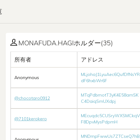
覧
MONAFUDA.HAGIホルダー(35)
所有者
アドレス
MLjohaJ1LyuAec6QufDfNsYR
Anonymous
dF6hxbWr6F
MTqPdbmotT3yK4E58amSK
@chocotaro0912
C4DaiqSmUXdpj
MEcuqdc5CUSryWXSMCkqV
@7101kerokero
F8DpvMysPdpmH
MNDmpFwwUs7ZTCseQ7hB
Anonymous