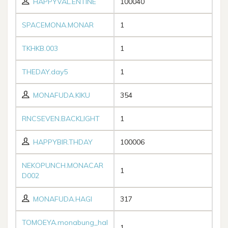
HAPPYVAL.ENTINE
100040
SPACEMONA.MONAR
1
TKHKB.003
1
THEDAY.day5
1
MONAFUDA.KIKU
354
RNCSEVEN.BACKLIGHT
1
HAPPYBIR.THDAY
100006
NEKOPUNCH.MONACAR
1
D002
MONAFUDA.HAGI
317
TOMOEYA.monabung_hal
1