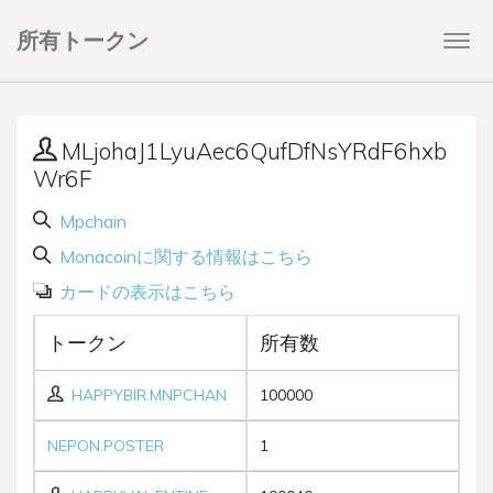
所有トークン
Togg
navi
MLjohaJ1LyuAec6QufDfNsYRdF6hxb
Wr6F
Mpchain
Monacoinに関する情報はこちら
カードの表示はこちら
トークン
所有数
HAPPYBIR.MNPCHAN
100000
NEPON.POSTER
1