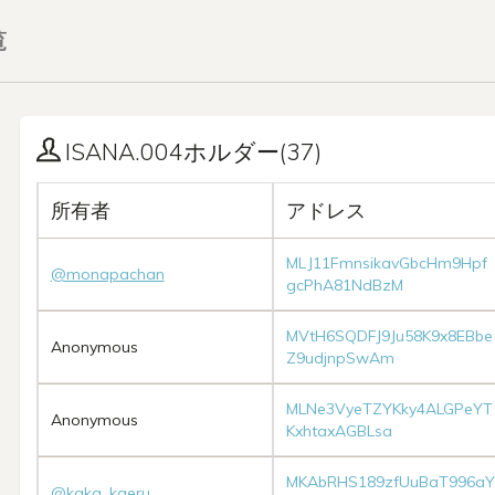
覧
ISANA.004ホルダー(37)
所有者
アドレス
MLJ11FmnsikavGbcHm9Hpf
@monapachan
gcPhA81NdBzM
MVtH6SQDFJ9Ju58K9x8EBbe
Anonymous
Z9udjnpSwAm
MLNe3VyeTZYKky4ALGPeYT
Anonymous
KxhtaxAGBLsa
MKAbRHS189zfUuBaT996aY
@kaka_kaeru_