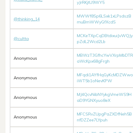
yJrRKjtU9WY5
MWWf8Sp6LSxk1xLPsdszB
@thinking_14
muBmWWyGfXcdS
MCKeTXpCqDBtdixuiJvWQJy
@cultta
pZdL2Wcd2Lb
MBWzT3GfhcYwVXrpMbDTR
Anonymous
aWcKpx68gFrgh
MFqdi1AYfHqGyKcMDZWwo
Anonymous
iWT5b1oNevKPW
MJ4QcvNibNYykgVmeWS9H
Anonymous
aD9YGNXyuo8eX
MFCSRvZUpgPaZXDfNeh5B
Anonymous
nfDZZee7LYpuh