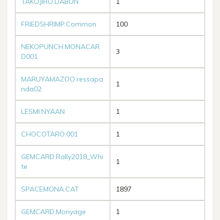
TAKOJIRO.DABUN
1
FRIEDSHRIMP.Common
100
NEKOPUNCH.MONACAR
3
D001
MARUYAMAZOO.ressapa
1
nda02
LESMI.NYAAN
1
CHOCOTARO.001
1
GEMCARD.Rally2018_Whi
1
te
SPACEMONA.CAT
1897
GEMCARD.Monyage
1