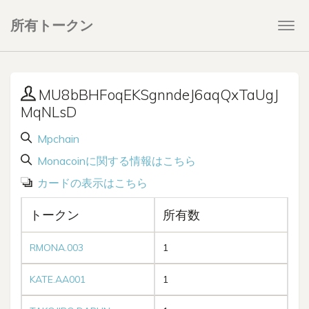
所有トークン
Togg
navi
MU8bBHFoqEKSgnndeJ6aqQxTaUgJ
MqNLsD
Mpchain
Monacoinに関する情報はこちら
カードの表示はこちら
トークン
所有数
RMONA.003
1
KATE.AA001
1