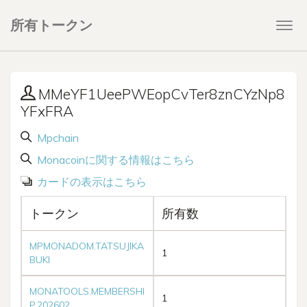
所有トークン
Togg
navi
MMeYF1UeePWEopCvTer8znCYzNp8
YFxFRA
Mpchain
Monacoinに関する情報はこちら
カードの表示はこちら
トークン
所有数
MPMONADOM.TATSUJIKA
1
BUKI
MONATOOLS.MEMBERSHI
1
P.202602