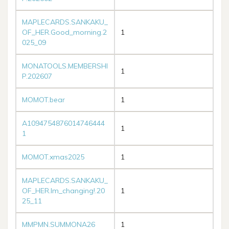
MAPLECARDS.SANKAKU_
OF_HER.Good_morning.2
1
025_09
MONATOOLS.MEMBERSHI
1
P.202607
MOMOT.bear
1
A1094754876014746444
1
1
MOMOT.xmas2025
1
MAPLECARDS.SANKAKU_
OF_HER.Im_changing!.20
1
25_11
MMPMN.SUMMONA26
1