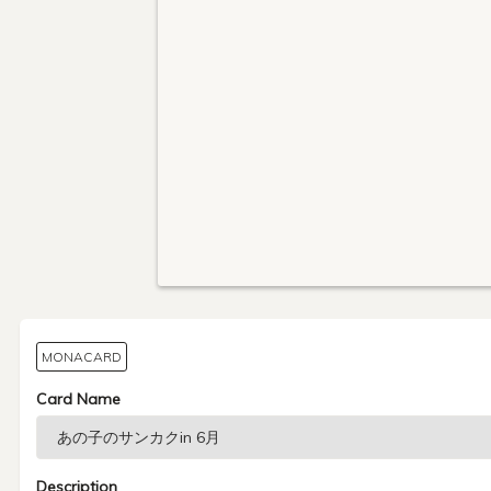
MONACARD
Card Name
Description