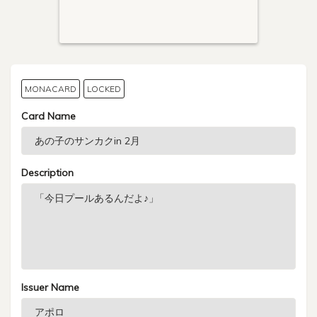
MONACARD
LOCKED
Card Name
Description
Issuer Name