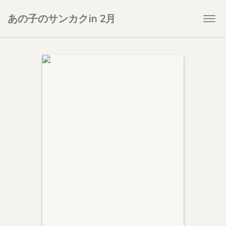
あの子のサンカクin 2月
Togg
navi