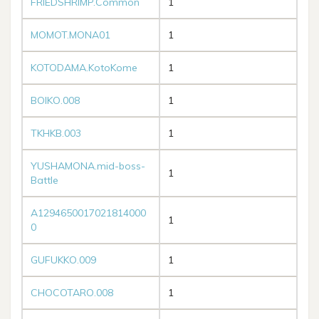
FRIEDSHRIMP.Common
1
MOMOT.MONA01
1
KOTODAMA.KotoKome
1
BOIKO.008
1
TKHKB.003
1
YUSHAMONA.mid-boss-
1
Battle
A1294650017021814000
1
0
GUFUKKO.009
1
CHOCOTARO.008
1