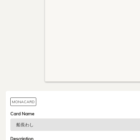
MONACARD
Card Name
Description