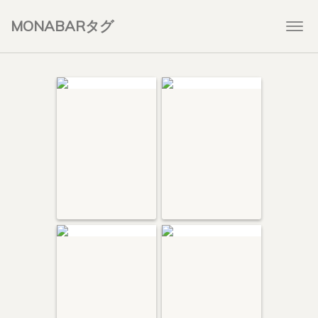
MONABARタグ
Togg
navi