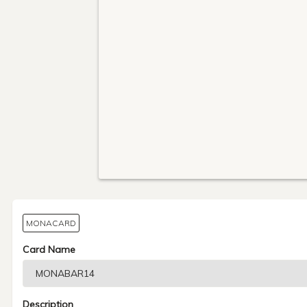
MONACARD
Card Name
Description