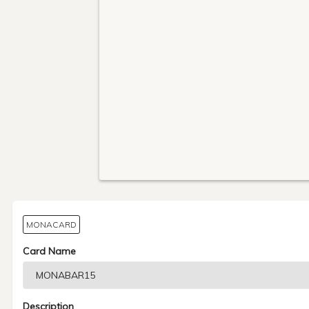
MONACARD
Card Name
Description