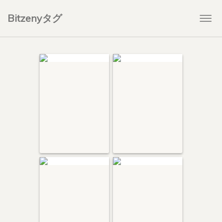
Bitzenyタグ
Togg
navi