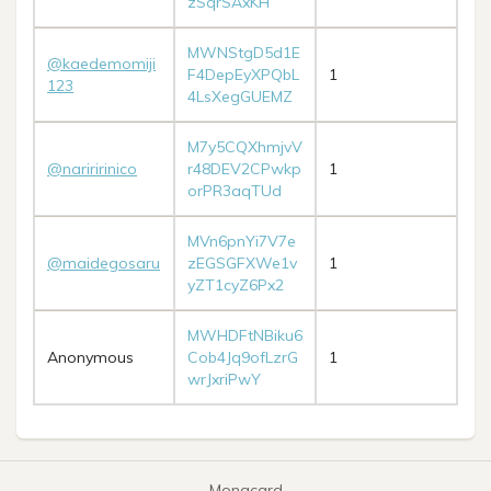
zSqrSAxKH
MWNStgD5d1E
@kaedemomiji
F4DepEyXPQbL
1
123
4LsXegGUEMZ
M7y5CQXhmjvV
@nariririnico
r48DEV2CPwkp
1
orPR3aqTUd
MVn6pnYi7V7e
@maidegosaru
zEGSGFXWe1v
1
yZT1cyZ6Px2
MWHDFtNBiku6
Anonymous
Cob4Jq9ofLzrG
1
wrJxriPwY
Monacard