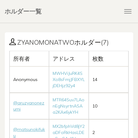
ホルダー一覧
Togg
navi
ZYANOMONATWOホルダー(7)
所有者
アドレス
枚数
MWHViJuRK4S
Anonymous
Xo8sFmjJFBXYL
14
jDEHjz92y4
MTR64Suv7LAo
@aruzyanonez
nEgNsyrtnASA
10
umi
a2KAx6ykYH
MX2bfphVd8jY2
@matsunokifuk
aDFoRkHasLDE
2
u