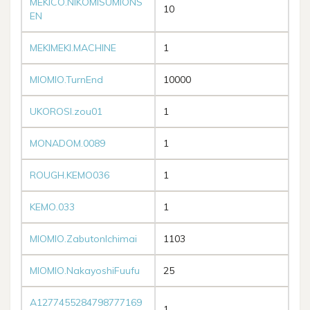
MEKICO.NIKOMISUMIONS
10
EN
MEKIMEKI.MACHINE
1
MIOMIO.TurnEnd
10000
UKOROSI.zou01
1
MONADOM.0089
1
ROUGH.KEMO036
1
KEMO.033
1
MIOMIO.ZabutonIchimai
1103
MIOMIO.NakayoshiFuufu
25
A1277455284798777169
1