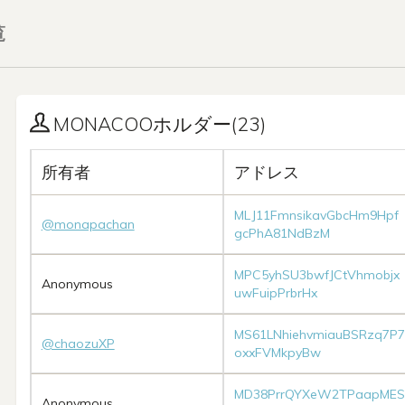
覧
MONACOOホルダー(23)
所有者
アドレス
MLJ11FmnsikavGbcHm9Hpf
@monapachan
gcPhA81NdBzM
MPC5yhSU3bwfJCtVhmobjx
Anonymous
uwFuipPrbrHx
MS61LNhiehvmiauBSRzq7P7
@chaozuXP
oxxFVMkpyBw
MD38PrrQYXeW2TPaapMES
Anonymous