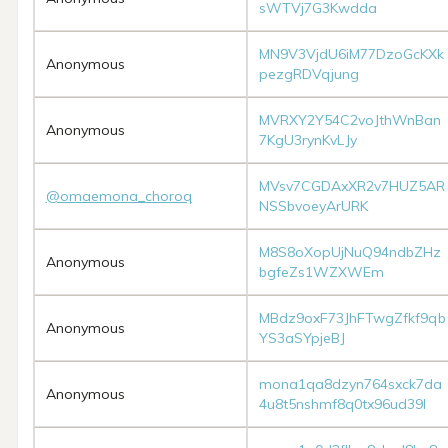
sWTVj7G3Kwdda
MN9V3VjdU6iM77DzoGcKXk
Anonymous
pezgRDVqjung
MVRXY2Y54C2voJthWnBan
Anonymous
7KgU3rynKvLJy
MVsv7CGDAxXR2v7HUZ5AR
@omaemona_choroq
NSSbvoeyArURK
M8S8oXopUjNuQ94ndbZHz
Anonymous
bgfeZs1WZXWEm
MBdz9oxF73JhFTwgZfkf9qb
Anonymous
YS3aSYpjeBJ
mona1qa8dzyn764sxck7da
Anonymous
4u8t5nshmf8q0tx96ud39l