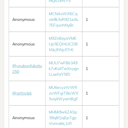
RKjtU9WY5
MCNAvWX6Cq
Anonymous
ok8k3xR921eAL
1
7EFqvnhNyBr
M9ZnBxyaVME
Anonymous
Up5EQhtUiCDB
1
fAkJfWp5Tr6
MUU7wFBb349
@youbunfukatu
k7vKaf7wXnygn
1
250
LLxefaY5fD
MU6ecyztVWR
@grifonbk
zsWFgiT8isWX
1
5vq4WyamBgF
MHMi9w6ZASp
Anonymous
38qBQqEp7gjc
1
VivmxibL1rR