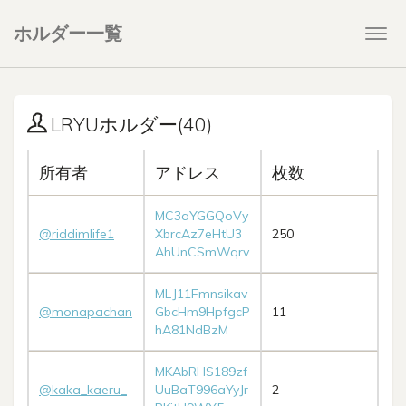
ホルダー一覧
Togg
navi
LRYUホルダー(40)
所有者
アドレス
枚数
MC3aYGGQoVy
@riddimlife1
XbrcAz7eHtU3
250
AhUnCSmWqrv
MLJ11Fmnsikav
@monapachan
GbcHm9HpfgcP
11
hA81NdBzM
MKAbRHS189zf
@kaka_kaeru_
UuBaT996aYyJr
2