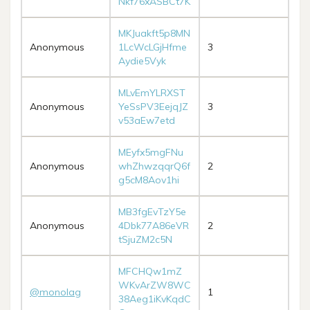
Nkf76xASBCt7K
MKJuakft5p8MN
Anonymous
1LcWcLGjHfme
3
Aydie5Vyk
MLvEmYLRXST
Anonymous
YeSsPV3EejqJZ
3
v53aEw7etd
MEyfx5mgFNu
Anonymous
whZhwzqqrQ6f
2
g5cM8Aov1hi
MB3fgEvTzY5e
Anonymous
4Dbk77A86eVR
2
tSjuZM2c5N
MFCHQw1mZ
WKvArZW8WC
@monolag
1
38Aeg1iKvKqdC