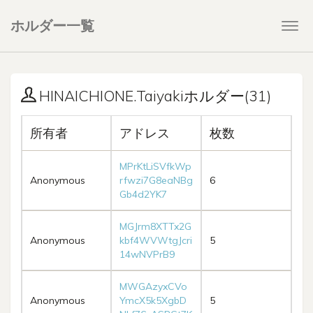
ホルダー一覧
Togg
navi
HINAICHIONE.Taiyakiホルダー(31)
所有者
アドレス
枚数
MPrKtLiSVfkWp
Anonymous
rfwzi7G8eaNBg
6
Gb4d2YK7
MGJrm8XTTx2G
Anonymous
kbf4WVWtgJcri
5
14wNVPrB9
MWGAzyxCVo
Anonymous
YmcX5k5XgbD
5