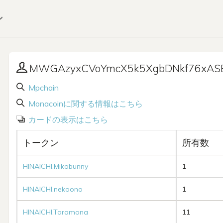
ン
MWGAzyxCVoYmcX5k5XgbDNkf76xAS
Mpchain
Monacoinに関する情報はこちら
カードの表示はこちら
トークン
所有数
HINAICHI.Mikobunny
1
HINAICHI.nekoono
1
HINAICHI.Toramona
11