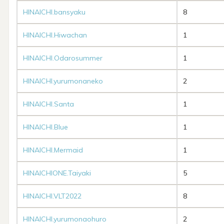
HINAICHI.bansyaku
8
HINAICHI.Hiwachan
1
HINAICHI.Odarosummer
1
HINAICHI.yurumonaneko
2
HINAICHI.Santa
1
HINAICHI.Blue
1
HINAICHI.Mermaid
1
HINAICHIONE.Taiyaki
5
HINAICHI.VLT2022
8
HINAICHI.yurumonaohuro
2