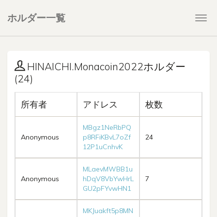
ホルダー一覧
Togg
navi
HINAICHI.Monacoin2022ホルダー
(24)
所有者
アドレス
枚数
MBgz1NeRbPQ
Anonymous
p8RFiKBvL7oZf
24
12P1uCnhvK
MLaevMWBB1u
Anonymous
hDqV8VbYwHrL
7
GU2pFYvwHN1
MKJuakft5p8MN