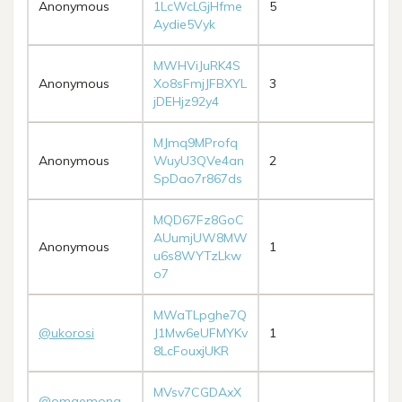
Anonymous
1LcWcLGjHfme
5
Aydie5Vyk
MWHViJuRK4S
Anonymous
Xo8sFmjJFBXYL
3
jDEHjz92y4
MJmq9MProfq
Anonymous
WuyU3QVe4an
2
SpDao7r867ds
MQD67Fz8GoC
AUumjUW8MW
Anonymous
1
u6s8WYTzLkw
o7
MWaTLpghe7Q
@ukorosi
J1Mw6eUFMYKv
1
8LcFouxjUKR
MVsv7CGDAxX
@omaemona_