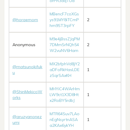
orPR3aqTUd
MBencF7coXGs
@horaemom
ys91MY8iTCmP
2
hm9ST3rpFY
M9e4jBssZJqPM
Anonymous
7DMmSrNQh54
2
W2vuNV6Ham
MX2bfphVd8jY2
@matsunokifuk
aDFoRkHasLDE
1
u
zSqrSAxKH
MHYiC4WArHm
@ShinMekicoW
LW9ct1X3D8Ht
1
orks
x2RoBY5rdbJ
MTR64Suv7LAo
@aruzyanonez
nEgNsyrtnASA
1
umi
a2KAx6ykYH