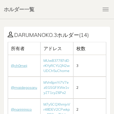
ホルダー一覧
Togg
navi
DARUMANOKO.3ホルダー(14)
所有者
アドレス
枚数
MUwB37787dD
@ch0meji
rKYyRCYLQN2w
3
UDCh5uChome
MVn6pnYi7V7e
@maidegosaru
zEGSGFXWe1v
2
yZT1cyZ6Px2
M7y5CQXhmjvV
@nariririnico
r48DEV2CPwkp
2