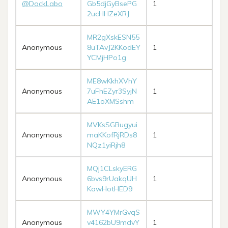
@DockLabo
Gb5djGyBsePG
1
2ucHHZeXRJ
MR2gXskESN55
Anonymous
8uTAvJ2KKodEY
1
YCMjHPo1g
ME8wKkhXVhY
Anonymous
7uFhEZyr3SyjN
1
AE1oXMSshm
MVKsSGBugyui
Anonymous
maKKofRjRDs8
1
NQz1yiRjh8
MQj1CLskyERG
Anonymous
6bvs9rUakqUH
1
KawHotHED9
MWY4YMrGvqS
Anonymous
v4162bU9mdvY
1