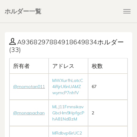
ホルダー一覧
Togg
navi
A9368297884918649834ホルダー
(33)
所有者
アドレス
枚数
MWXurfhLatcC
@momotan011
4iRjrU6nUAMZ
67
wymcP7nhfV
MLJ11Fmnsikav
@monapachan
GbcHm9HpfgcP
2
hA81NdBzM
MRdbvp6irUC2