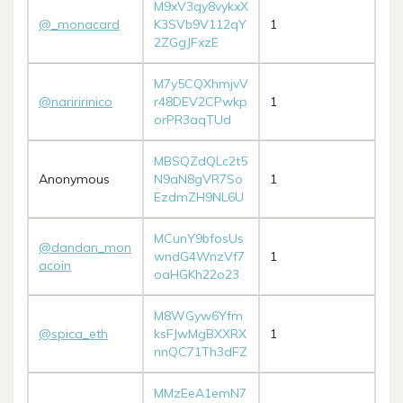
M9xV3qy8vykxX
@_monacard
K3SVb9V112qY
1
2ZGgJFxzE
M7y5CQXhmjvV
@nariririnico
r48DEV2CPwkp
1
orPR3aqTUd
MBSQZdQLc2t5
Anonymous
N9aN8gVR7So
1
EzdmZH9NL6U
MCunY9bfosUs
@dandan_mon
wndG4WnzVf7
1
acoin
oaHGKh22o23
M8WGyw6Yfm
@spica_eth
ksFJwMgBXXRX
1
nnQC71Th3dFZ
MMzEeA1emN7