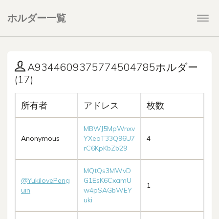
ホルダー一覧
Togg
navi
A9344609375774504785ホルダー
(17)
所有者
アドレス
枚数
MBWJ5MpWnxv
Anonymous
YXeoT33Q96U7
4
rC6KpKbZb29
MQtQs3MWvD
@YukilovePeng
G1EsK6CxamU
1
uin
w4pSAGbWEY
uki