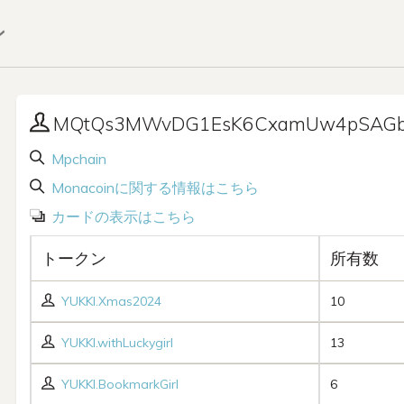
ン
MQtQs3MWvDG1EsK6CxamUw4pSAGb
Mpchain
Monacoinに関する情報はこちら
カードの表示はこちら
トークン
所有数
YUKKI.Xmas2024
10
YUKKI.withLuckygirl
13
YUKKI.BookmarkGirl
6