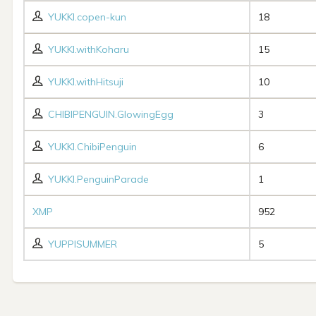
YUKKI.copen-kun
18
YUKKI.withKoharu
15
YUKKI.withHitsuji
10
CHIBIPENGUIN.GlowingEgg
3
YUKKI.ChibiPenguin
6
YUKKI.PenguinParade
1
XMP
952
YUPPISUMMER
5