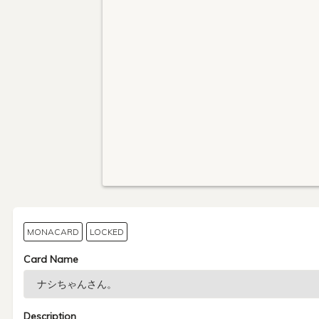
MONACARD
LOCKED
Card Name
Description