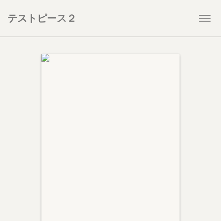
テストピース２
Togg
navi