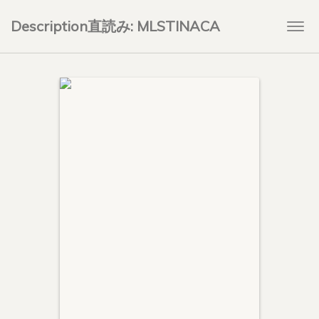
Description直読み: MLSTINACA
Togg
navi