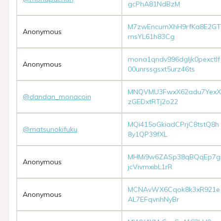
gcPhA81NdBzM
M7zwEncumXhH9rfKa8E2GT
Anonymous
rnsYL61h83Cg
mona1qndv996dgljk0pexctlf
Anonymous
00unrssgsxt5urz46ts
MNQVMU3FwxX62adu7YexX
@dandan_monacoin
zGEDxtRTj2o22
MQi415oGkiadCPrjC8tstQ8h
@matsunokifuku
8y1QP39fXL
MHMi9w6ZASp38qBQqEp7g
Anonymous
jcVivmxibL1rR
MCNAvWX6Cqok8k3xR921e
Anonymous
AL7EFqvnhNyBr