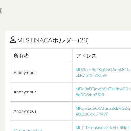
覧
MLSTINACAホルダー(23)
所有者
アドレス
MD7bkH8gFKgNnQAnbMC1v
Anonymous
zkRZGfXLZXLh9
MEM9eBFjmqp9hTMirbwRDh
Anonymous
8eDD6tba75k3
MRqwEuS6XAfauz8cEMGZq
Anonymous
e8L1bCakUPMv7
MLJ11FmnsikavGbcHm9Hpf
@monapachan