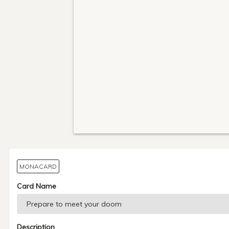
MONACARD
Card Name
Description