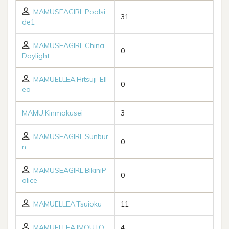
MAMUSEAGIRL.Poolsi
31
de1
MAMUSEAGIRL.China
0
Daylight
MAMUELLEA.Hitsuji-Ell
0
ea
MAMU.Kinmokusei
3
MAMUSEAGIRL.Sunbur
0
n
MAMUSEAGIRL.BikiniP
0
olice
MAMUELLEA.Tsuioku
11
MAMUELLEA.IMOUTO
4