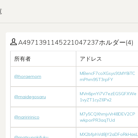
覧
A4971391145221047237ホルダー(4)
所有者
アドレス
MBencF7coXGsys91MY8iTC
@horaemom
mPhm9ST3rpFY
MVn6pnYi7V7ezEGSGFXWe
@maidegosaru
1vyZT1cyZ6Px2
M7y5CQXhmjvVr48DEV2CP
@nariririnico
wkporPR3aqTUd
MX2bfphVd8jY2aDFoRkHasL
@matsunokifuku