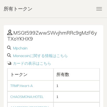
所有トークン
Togg
navi
MSGt599ZwwSWvjhmRRc9gMzF6y
TXoYKHX9
Mpchain
Monacoinに関する情報はこちら
カードの表示はこちら
トークン
所有数
TRMP.Heart-A
1
CHAOSMONA.HOTEL
1