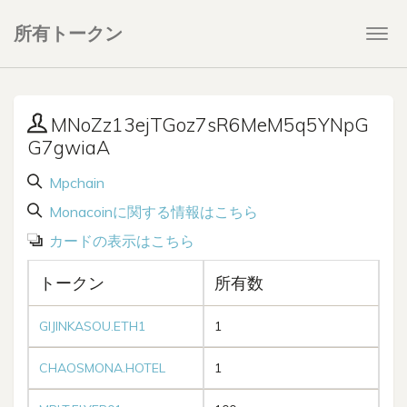
所有トークン
Togg
navi
MNoZz13ejTGoz7sR6MeM5q5YNpG
G7gwiaA
Mpchain
Monacoinに関する情報はこちら
カードの表示はこちら
トークン
所有数
GIJINKASOU.ETH1
1
CHAOSMONA.HOTEL
1