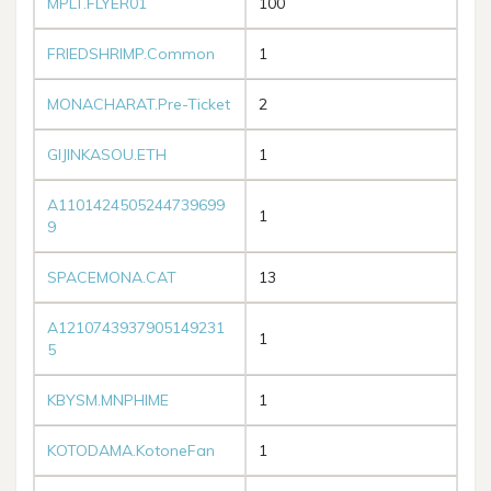
MPLT.FLYER01
100
FRIEDSHRIMP.Common
1
MONACHARAT.Pre-Ticket
2
GIJINKASOU.ETH
1
A1101424505244739699
1
9
SPACEMONA.CAT
13
A1210743937905149231
1
5
KBYSM.MNPHIME
1
KOTODAMA.KotoneFan
1