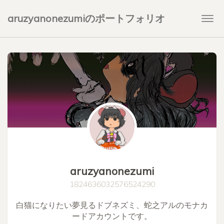
aruzyanonezumiのポートフォリオ
Togg
navi
aruzyanonezumi
1824636032576524290
白猫になりたい夢見るドブネズミ、蛇之アルのモナカ
ードアカウントです。