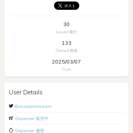
30
Issued 発行
133
Owned 所有
2025/03/07
From
User Details
@aruzyanonezumi
Dispenser 販売中
Dispenser 履歴