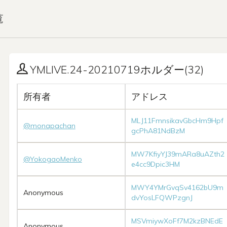
覧
YMLIVE.24-20210719ホルダー(32)
所有者
アドレス
MLJ11FmnsikavGbcHm9Hpf
@monapachan
gcPhA81NdBzM
MW7KfiyYJ39mARa8uAZth2
@YokogaoMenko
e4cc9Dpic3HM
MWY4YMrGvqSv4162bU9m
Anonymous
dvYosLFQWPzgnJ
MSVmiywXoFf7M2kzBNEdE
Anonymous