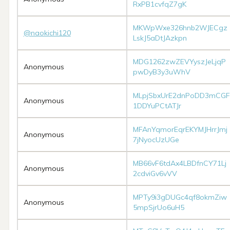
RxPB1cvfqZ7gK
MKWpWxe326hnb2WJECgz
@naokichi120
LskJ5aDtJAzkpn
MDG1262zwZEVYyszJeLjqP
Anonymous
pwDyB3y3uWhV
MLpjSbxUrE2dnPoDD3mCGF
Anonymous
1DDYuPCtATJr
MFAnYqmorEqrEKYMJHrrJmj
Anonymous
7jNyocUzUGe
MB66vF6tdAx4LBDfnCY71Lj
Anonymous
2cdviGv6vVV
MPTy9i3gDUGc4qf8okmZiw
Anonymous
5mpSjrUo6uH5