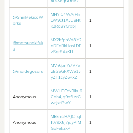
4LsXegGUEMZ
MHYiC4WArHm
@ShinMekicoW
LW9ct1X3D8Ht
1
orks
x2RoBY5rdbJ
MX2bfphVd8jY2
@matsunokifuk
aDFoRkHasLDE
1
u
zSqrSAxKH
MVn6pnYi7V7e
@maidegosaru
zEGSGFXWe1v
1
yZT1cyZ6Px2
MWHDFtNBiku6
Anonymous
Cob4Jq9ofLzrG
1
wrJxriPwY
MEkm3RAJCTqf
Anonymous
ftV9X5J7jdyPfM
1
GoFek2kP