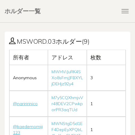
ホルダー一覧
Togg
navi
MSWORD.03ホルダー(9)
所有者
アドレス
枚数
MWHViJuRK4S
Anonymous
Xo8sFmjJFBXYL
3
jDEHjz92y4
M7y5CQXhmjvV
@nariririnico
r48DEV2CPwkp
1
orPR3aqTUd
MWNStgD5d1E
@kaedemomiji
F4DepEyXPQbL
1
123