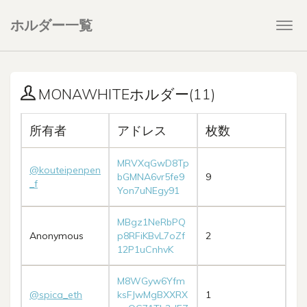
ホルダー一覧
Togg
navi
MONAWHITEホルダー(11)
所有者
アドレス
枚数
MRVXqGwD8Tp
@kouteipenpen
bGMNA6vr5fe9
9
_f
Yon7uNEgy91
MBgz1NeRbPQ
Anonymous
p8RFiKBvL7oZf
2
12P1uCnhvK
M8WGyw6Yfm
@spica_eth
ksFJwMgBXXRX
1