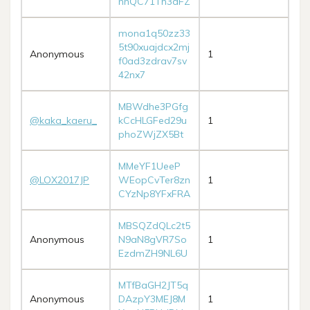
nnQC71Th3dFZ
mona1q50zz33
5t90xuajdcx2mj
Anonymous
1
f0ad3zdrav7sv
42nx7
MBWdhe3PGfg
@kaka_kaeru_
kCcHLGFed29u
1
phoZWjZX5Bt
MMeYF1UeeP
@LOX2017JP
WEopCvTer8zn
1
CYzNp8YFxFRA
MBSQZdQLc2t5
Anonymous
N9aN8gVR7So
1
EzdmZH9NL6U
MTfBaGH2JT5q
Anonymous
DAzpY3MEJ8M
1