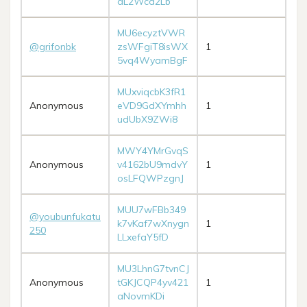
dL2Wcd2Lb
MU6ecyztVWR
@grifonbk
zsWFgiT8isWX
1
5vq4WyamBgF
MUxviqcbK3fR1
Anonymous
eVD9GdXYmhh
1
udUbX9ZWi8
MWY4YMrGvqS
Anonymous
v4162bU9mdvY
1
osLFQWPzgnJ
MUU7wFBb349
@youbunfukatu
k7vKaf7wXnygn
1
250
LLxefaY5fD
MU3LhnG7tvnCJ
Anonymous
tGKJCQP4yv421
1
aNovmKDi