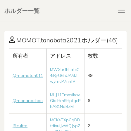
ホルダー一覧
Togg
navi
MOMOT.tanabata2021ホルダー(46)
所有者
アドレス
枚数
MWXurfhLatcC
@momotan011
4iRjrU6nUAMZ
49
wymcP7nhfV
MLJ11Fmnsikav
@monapachan
GbcHm9HpfgcP
6
hA81NdBzM
MCKeTXpCqDB
@cultta
tdixuiJvWQJypZ
2