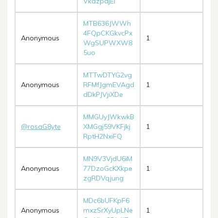
VkazpdjEi
MTB636JWWh
4FQpCKGkvcPx
Anonymous
1
WgSUPWXW8
5uo
MTTwDTYG2vg
Anonymous
RFMfJgmEVAgd
1
dDkPJVjiXDe
MMGUyJWkwkB
@rosaG8yte
XMGgj59VKFjkj
1
RptH2NxiFQ
MN9V3VjdU6iM
Anonymous
77DzoGcKXkpe
1
zgRDVqjung
MDc6bUFKpF6
Anonymous
mxzSrXyUpLNe
1