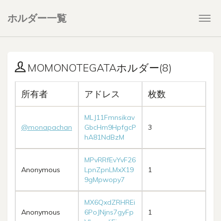
ホルダー一覧
Togg
navi
MOMONOTEGATAホルダー(8)
所有者
アドレス
枚数
MLJ11Fmnsikav
@monapachan
GbcHm9HpfgcP
3
hA81NdBzM
MPvRRfEvYvF26
Anonymous
LpnZpnLMxX19
1
9gMpwopy7
MX6QxdZRHREi
Anonymous
6PoJNjns7gyFp
1