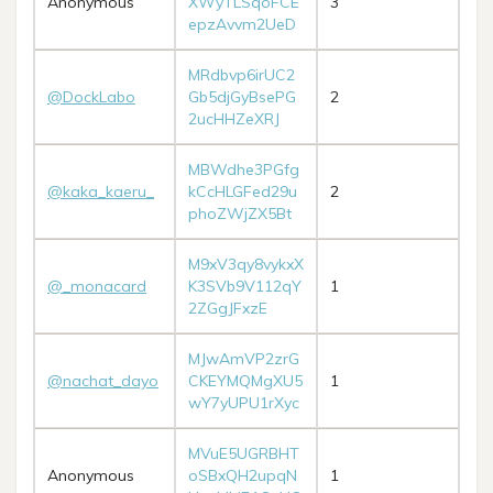
Anonymous
XWyTLSqoFCE
3
epzAvvm2UeD
MRdbvp6irUC2
@DockLabo
Gb5djGyBsePG
2
2ucHHZeXRJ
MBWdhe3PGfg
@kaka_kaeru_
kCcHLGFed29u
2
phoZWjZX5Bt
M9xV3qy8vykxX
@_monacard
K3SVb9V112qY
1
2ZGgJFxzE
MJwAmVP2zrG
@nachat_dayo
CKEYMQMgXU5
1
wY7yUPU1rXyc
MVuE5UGRBHT
Anonymous
oSBxQH2upqN
1