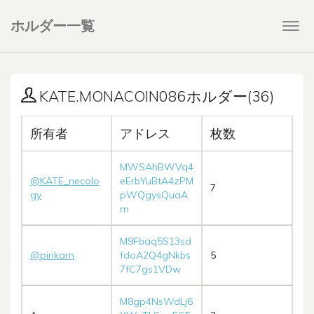
ホルダー一覧
Togg
navi
KATE.MONACOIN086ホルダー(36)
所有者
アドレス
枚数
MWSAhBWVq4
@KATE_necolo
eErbYuBtA4zPM
7
gy
pWQgysQuaA
m
M9Fbaq5S13sd
@pirikam
fdoA2Q4gNkbs
5
7fC7gs1VDw
M8gp4NsWdLj6